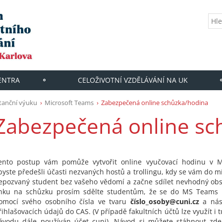
CENTRA
CELOŽIVOTNÍ VZDĚLÁVÁNÍ NA UK
stanční výuku
Microsoft Teams
Zabezpečená online schůzka/hodina
Zabezpečená online sc
ento postup vám pomůže vytvořit online vyučovací hodinu v 
byste předešli účasti nezvaných hostů a trollingu, kdy se vám do mí
epozvaný student bez vašeho vědomí a začne sdílet nevhodný obsa
inku na schůzku prosím sdělte studentům, že se do MS Teams m
omocí svého osobního čísla ve tvaru
číslo_osoby@cuni.cz
a ná
řihlašovacích údajů do CAS. (V případě fakultních účtů lze využít i t
ávodu dále používán účet cuni). Návod si můžete stáhnout zd