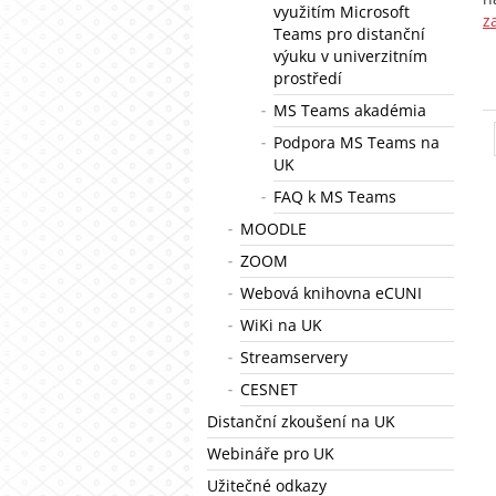
využitím Microsoft
z
Teams pro distanční
výuku v univerzitním
prostředí
MS Teams akadémia
Podpora MS Teams na
UK
FAQ k MS Teams
MOODLE
ZOOM
Webová knihovna eCUNI
WiKi na UK
Streamservery
CESNET
Distanční zkoušení na UK
Webináře pro UK
Užitečné odkazy