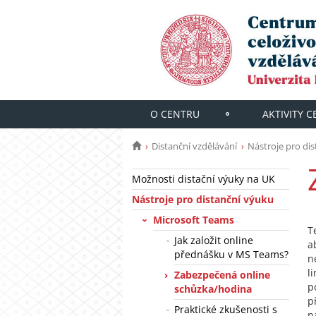
O CENTRU
AKTIVITY 
Distanční vzdělávání
Nástroje pro di
Možnosti distační výuky na UK
Nástroje pro distanční výuku
Microsoft Teams
T
Jak založit online
a
přednášku v MS Teams?
n
l
Zabezpečená online
p
schůzka/hodina
p
Praktické zkušenosti s
n