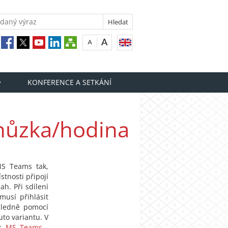
KONFERENCE A SETKÁNÍ
hůzka/hodina
MS Teams tak,
stnosti připojí
h. Při sdílení
usí přihlásit
sledně pomocí
uto variantu. V
e:
MS Teams -