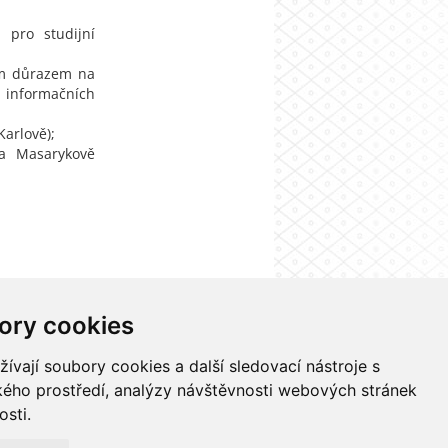
a pro studijní
ím důrazem na
 informačních
Karlově);
na Masarykově
ory cookies
nformačního systému UK
Nastavení cookies
vají soubory cookies a další sledovací nástroje s
ského prostředí, analýzy návštěvnosti webových stránek
osti.