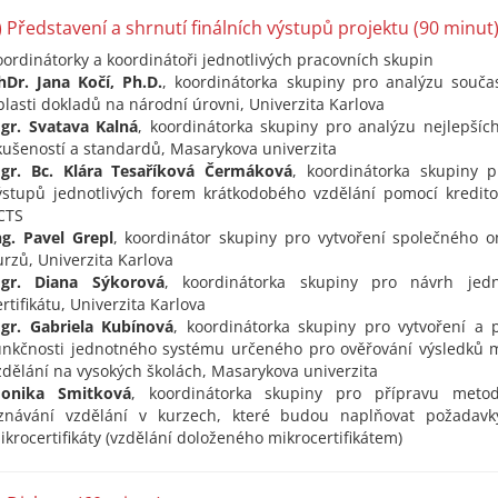
) Představení a shrnutí finálních výstupů projektu (90 minut
oordinátorky a koordinátoři jednotlivých pracovních skupin
hDr. Jana Kočí, Ph.D.
, koordinátorka skupiny pro analýzu souča
blasti dokladů na národní úrovni​, Univerzita Karlova
gr. Svatava Kalná
, koordinátorka skupiny pro analýzu nejlepšíc
kušeností a standardů​, Masarykova univerzita
gr. Bc. Klára Tesaříková Čermáková
, koordinátorka skupiny p
ýstupů jednotlivých forem krátkodobého vzdělání pomocí kredit
CTS
ng. Pavel Grepl​
, koordinátor skupiny pro vytvoření společného o
urzů​, Univerzita Karlova
gr. Diana Sýkorová
, koordinátorka skupiny pro návrh jed
ertifikátu​, Univerzita Karlova
gr. Gabriela Kubínová
, koordinátorka skupiny pro vytvoření a p
unkčnosti jednotného systému určeného pro ověřování výsledků 
zdělání na vysokých školách​, Masarykova univerzita
onika Smitková
, koordinátorka skupiny pro přípravu metod
znávání vzdělání v kurzech, které budou naplňovat požadav
ikrocertifikáty (vzdělání doloženého mikrocertifikátem)