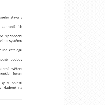
)
sného stavu v
h zahraničních
ro sjednocení
ového systému
nline katalogu
notné podoby
ilotní ověření
menších forem
iky v oblasti
ky kladené na