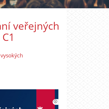
ání veřejných
 C1
 vysokých