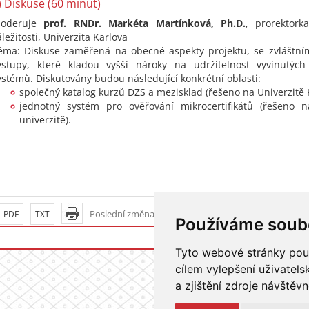
) Diskuse (60 minut)
oderuje
prof. RNDr. Markéta Martínková, Ph.D.
, prorektork
áležitosti, Univerzita Karlova
éma: Diskuse zaměřená na obecné aspekty projektu, se zvláštn
ýstupy, které kladou vyšší nároky na udržitelnost vyvinutých
ystémů. Diskutovány budou následující konkrétní oblasti:
společný katalog kurzů DZS a mezisklad (řešeno na Univerzitě 
jednotný systém pro ověřování mikrocertifikátů (řešeno 
univerzitě).
Poslední změna: 10. říjen 2024 14:33
PDF
TXT
Používáme soub
Přihlášení do i
Tyto webové stránky použí
cílem vylepšení uživatel
a zjištění zdroje návštěvn