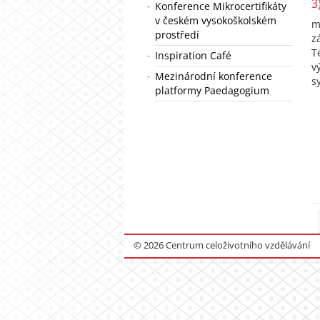
3
Konference Mikrocertifikáty
v českém vysokoškolském
m
prostředí
z
T
Inspiration Café
v
Mezinárodní konference
s
platformy Paedagogium
© 2026 Centrum celoživotního vzdělávání