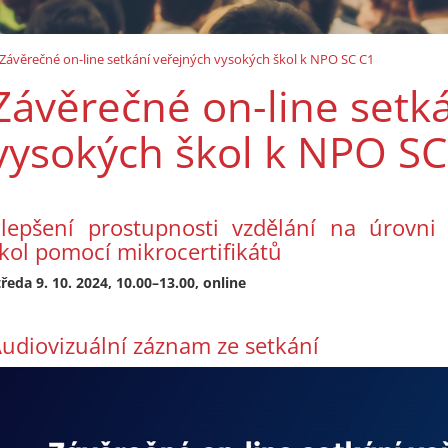
Závěrečné on-line setkání veřejných vysokých škol k NPO SC C1
Závěrečné on-line setk
vysokých škol k NPO SC
lepšení prostupnosti vzdělání na úrovni
kol pomocí mikrocertifikátů
tředa 9. 10. 2024, 10.00–13.00, online
udiovizuální záznam ze setkání