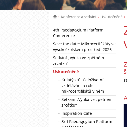
Konference a setkání
Uskutečněné
4th Paedagogium Platform
Conference
Save the date: Mikrocertifikáty ve
vysokoškolském prostředí 2026
Setkání „Výuka ve zpětném
Z
zrcátku“
š
Uskutečněné
Kulatý stůl Celoživotní
s
vzdělávání a role
mikrocertifikátů v něm
A
Setkání „Výuka ve zpětném
zrcátku“
Inspiration Café
3rd Paedagogium Platform