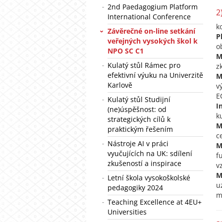
2nd Paedagogium Platform
2
International Conference
k
Závěrečné on-line setkání
P
veřejných vysokých škol k
o
NPO SC C1
M
Kulatý stůl Rámec pro
z
efektivní výuku na Univerzitě
M
Karlově
v
E
Kulatý stůl Studijní
I
(ne)úspěšnost: od
k
strategických cílů k
M
praktickým řešením
c
Nástroje AI v práci
M
vyučujících na UK: sdílení
f
zkušeností a inspirace
v
M
Letní škola vysokoškolské
u
pedagogiky 2024
m
Teaching Excellence at 4EU+
Universities