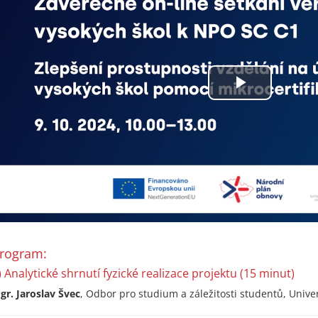
rogram:
) Analytické shrnutí fyzické realizace projektu (15 minut)
gr. Jaroslav Švec
, Odbor pro studium a záležitosti studentů, Unive