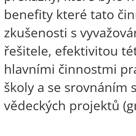
benefity které tato či
zkušenosti s vyvažová
řešitele, efektivitou té
hlavními činnostmi pr
školy a se srovnáním 
vědeckých projektů (gr