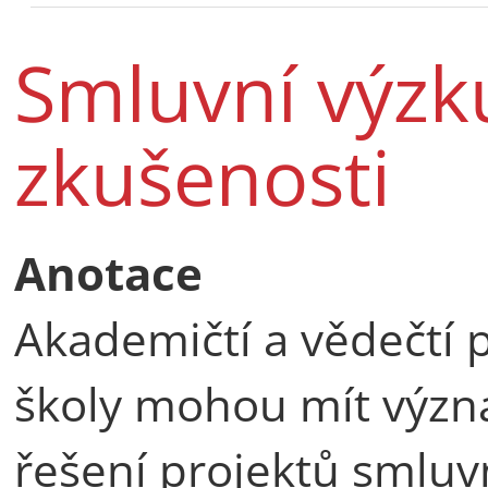
Smluvní výzk
zkušenosti
Anotace
Akademičtí a vědečtí 
školy mohou mít význa
řešení projektů smlu